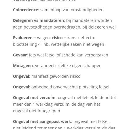
Coincedence
: samenloop van omstandigheden
Delegeren vs mandateren
: bij mandateren worden
geen bevoegdheden overgedragen, bij delegeren wel
Evalueren
= wegen:
risico
= kans x effect x
blootstelling <– nb. wettelijke zaken niet wegen
Gevaar
: iets wat letsel of schade kan veroorzaken
Mutageen
: verandert erfelijke eigenschappen
Ongeval
: manifest geworden risico
Ongeval
: onbedoeld onverwachts plotseling letsel
Ongeval met verzuim
: ongeval met letsel, leidend tot
meer dan 1 werkdag verzuim, de dag van het
ongeval niet inbegrepen
Ongeval met aangepast werk
: ongeval met letsel,
niet leidend tot meer dan 1 werkdag verzuim, de dag